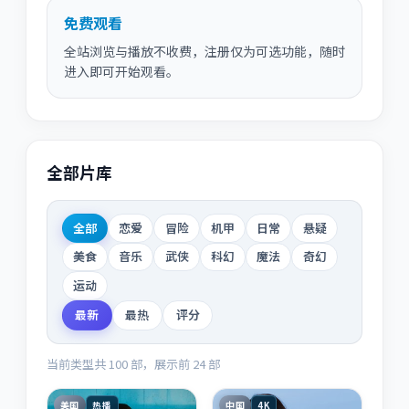
免费观看
全站浏览与播放不收费，注册仅为可选功能，随时
进入即可开始观看。
全部片库
全部
恋爱
冒险
机甲
日常
悬疑
美食
音乐
武侠
科幻
魔法
奇幻
运动
最新
最热
评分
当前类型共
100
部，展示前
24
部
美国
中国
热播
4K