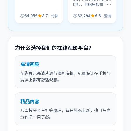
切片，剪辑后却有了命
运巨著的厚度。《星河
追缉》的爱情气质偏
84,059
8.7
82,298
6.8
惊悚
爱情
冷，但底色是克制的善
意。
为什么选择我们的在线观影平台？
高清画质
优先展示高清片源与清晰海报，尽量保证在手机与
宽屏上都有舒适观感。
精品内容
片库按分区与标签整理，每日补充上新，热门与高
分作品一目了然。