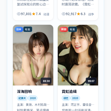
复试探观众的耐心边
时震耳欲聋。《霓虹档
界：信息像碎玻璃一样
案》把爱情线写得很
抛来，直到终场灯亮
「不浪漫」——也因此
97,801
7.4
92,917
6.3
动漫
战争
起，你才会意识到每条
更真实：你会在某句对
线都扣得上。
白里看见自己。
日本
韩国
杜比
杜比
88:30
99:07
深海回响
霓虹追缉
纪录片
2020
综艺
2020
主演：
黄渤、木村拓哉
主演：
河正宇、雷佳音
等
等
别怕套路深，笑点埋得
世界观一句话能说清，