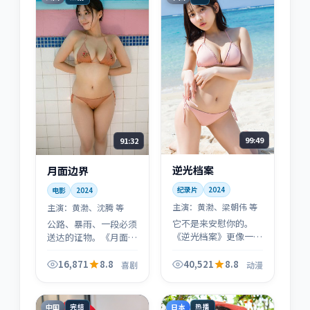
99:49
91:32
逆光档案
月面边界
纪录片
2024
电影
2024
主演：
黄渤、梁朝伟 等
主演：
黄渤、沈腾 等
它不是来安慰你的。
公路、暴雨、一段必须
《逆光档案》更像一次
送达的证物。《月面边
提醒：当系统失灵时，
界》用喜剧做引擎，用
普通人还能守住哪一条
人物关系做刹车：你会
16,871
8.8
40,521
8.8
喜剧
动漫
底线？动漫只是容器，
在「赶路」里看见「赶
伦理才是内核。
路的人」。
中国
日本
完结
热播