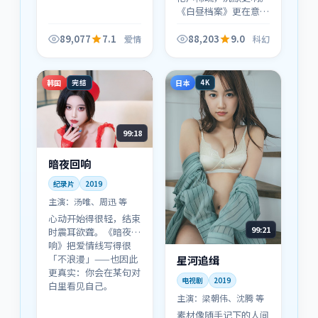
《白昼档案》更在意
「战后」与「战后的
人」：每场戏都像在给
89,077
7.1
88,203
9.0
爱情
科幻
历史补上一笔旁白，而
不是堆叠奇观。
韩国
日本
完结
4K
99:18
暗夜回响
纪录片
2019
主演：
汤唯、周迅 等
心动开始得很轻，结束
99:21
时震耳欲聋。《暗夜回
响》把爱情线写得很
「不浪漫」——也因此
星河追缉
更真实：你会在某句对
电视剧
2019
白里看见自己。
主演：
梁朝伟、沈腾 等
素材像随手记下的人间