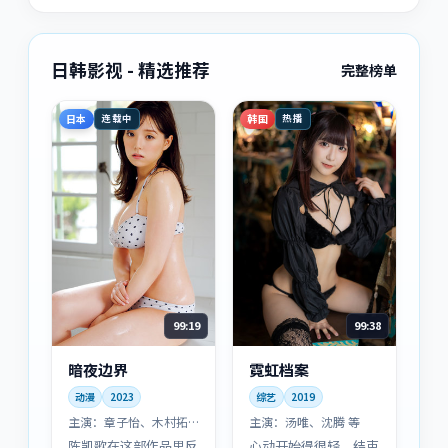
面。
日韩影视 - 精选推荐
完整榜单
日本
韩国
连载中
热播
99:19
99:38
暗夜边界
霓虹档案
动漫
2023
综艺
2019
主演：
章子怡、木村拓
主演：
汤唯、沈腾 等
哉 等
陈凯歌在这部作品里反
心动开始得很轻，结束