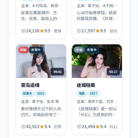
主演：
木村拓哉、黄渤
主演：
章子怡、木村拓
等
哉 等
故事在美国铺开：方
心动开始得很轻，结束
言、街景、饭局上的潜
时震耳欲聋。《异境追
台词，一起把「爱情」
缉》把爱情线写得很
从标签还原成可触摸的
「不浪漫」——也因此
24,138
9.5
17,597
9.5
爱情
冒险
日常。
更真实：你会在某句对
白里看见自己。
韩国
中国
连载中
连载中
99:41
93:17
雾岛追缉
迷城档案
纪录片
2022
电影
2017
主演：
章子怡、张译 等
主演：
易烊千玺、刘亦
菲 等
素材像随手记下的人间
《迷城档案》是一部以
切片，剪辑后却有了命
「科幻」为底色的作
运巨著的厚度。《雾岛
品：在2017年的叙事
追缉》的犯罪气质偏
坐标里，把普通人的选
42,923
9.4
23,494
9.4
犯罪
科幻
冷，但底色是克制的善
择与时代回声叠在一
意。
起，节奏由缓入急，适