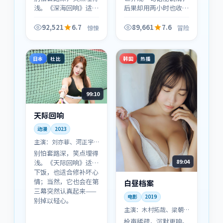
浅。《深海回响》适合
后果却用两小时也收不
下饭，也适合修补坏心
干净：这是《霓虹追
情；当然，它也会在第
缉》对冒险题材的处理
92,521
6.7
89,661
7.6
惊悚
冒险
三幕突然认真起来——
方式——轻设定，重代
别掉以轻心。
价。
日本
韩国
杜比
热播
99:10
天际回响
动漫
2023
主演：
刘亦菲、河正宇
等
别怕套路深，笑点埋得
89:04
浅。《天际回响》适合
下饭，也适合修补坏心
情；当然，它也会在第
白昼档案
三幕突然认真起来——
电影
2019
别掉以轻心。
主演：
木村拓哉、梁朝
伟 等
枪声稀疏，沉默更响。