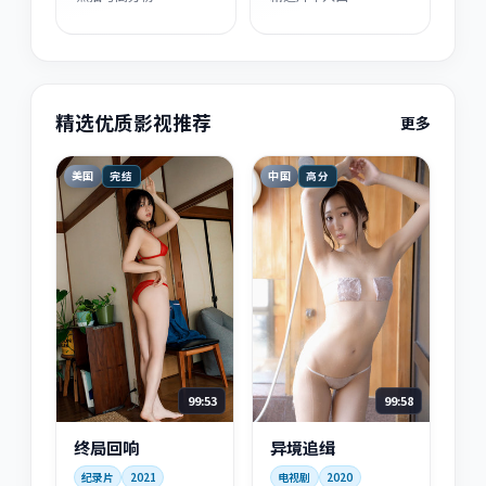
精选优质影视推荐
更多
美国
中国
完结
高分
99:53
99:58
终局回响
异境追缉
纪录片
2021
电视剧
2020