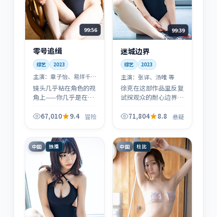
99:56
99:39
零号追缉
迷城边界
综艺
2023
综艺
2023
主演：
章子怡、易烊千
主演：
张译、汤唯 等
玺 等
镜头几乎粘在角色的视
徐克在这部作品里反复
角上——你几乎是在替
试探观众的耐心边界：
章子怡分担每一次呼吸
信息像碎玻璃一样抛
与选择；这也是《零号
来，直到终场灯亮起，
67,010
9.4
71,804
8.8
冒险
悬疑
追缉》最狠的地方：冒
你才会意识到每条线都
险从不是装饰，而是处
扣得上。
境。
中国
中国
独播
杜比