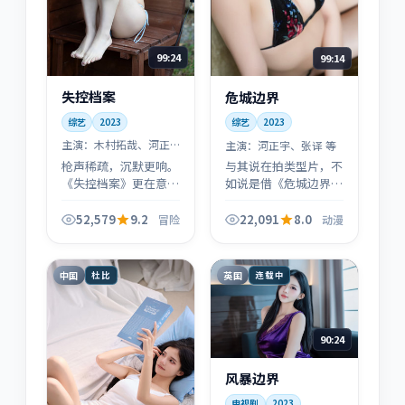
99:24
99:14
失控档案
危城边界
综艺
2023
综艺
2023
主演：
木村拓哉、河正
主演：
河正宇、张译 等
宇 等
枪声稀疏，沉默更响。
与其说在拍类型片，不
《失控档案》更在意
如说是借《危城边界》
「战后」与「战后的
的外壳，写了一封给成
人」：每场戏都像在给
年观众的情书——动漫
52,579
9.2
22,091
8.0
冒险
动漫
历史补上一笔旁白，而
只是入口，里层全是生
不是堆叠奇观。
活里的细刺与体温。
中国
英国
杜比
连载中
90:24
风暴边界
电视剧
2023