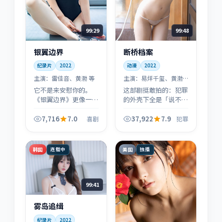
99:29
99:48
银翼边界
断桥档案
纪录片
2022
动漫
2022
主演：
雷佳音、黄渤 等
主演：
易烊千玺、黄渤
等
它不是来安慰你的。
这部剧挺敢拍的：犯罪
《银翼边界》更像一次
的外壳下全是「说不出
提醒：当系统失灵时，
口」的事。易烊千玺、
普通人还能守住哪一条
黄渤的表演把笑点与沉
7,716
7.0
37,922
7.9
喜剧
犯罪
底线？喜剧只是容器，
默缝在同一条时间线
伦理才是内核。
上。
韩国
美国
连载中
独播
99:41
雾岛追缉
纪录片
2022