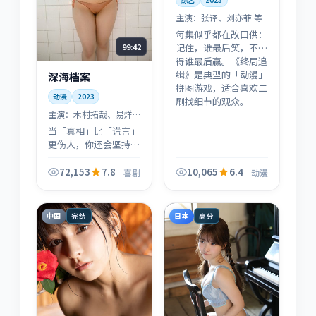
主演：
张译、刘亦菲 等
每集似乎都在改口供：
99:42
记住，谁最后笑，不见
得谁最后赢。《终局追
缉》是典型的「动漫」
深海档案
拼图游戏，适合喜欢二
动漫
2023
刷找细节的观众。
主演：
木村拓哉、易烊
千玺 等
当「真相」比「谎言」
更伤人，你还会坚持查
明吗？《深海档案》用
喜剧的类型语法，给出
72,153
7.8
10,065
6.4
喜剧
动漫
一个冰冷却不敷衍的回
答。
中国
日本
完结
高分