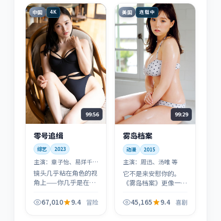
合静心追看。
中国
美国
4K
连载中
99:56
99:29
零号追缉
雾岛档案
综艺
2023
动漫
2015
主演：
章子怡、易烊千
主演：
周迅、汤唯 等
玺 等
镜头几乎粘在角色的视
它不是来安慰你的。
角上——你几乎是在替
《雾岛档案》更像一次
章子怡分担每一次呼吸
提醒：当系统失灵时，
与选择；这也是《零号
普通人还能守住哪一条
67,010
9.4
45,165
9.4
冒险
喜剧
追缉》最狠的地方：冒
底线？喜剧只是容器，
险从不是装饰，而是处
伦理才是内核。