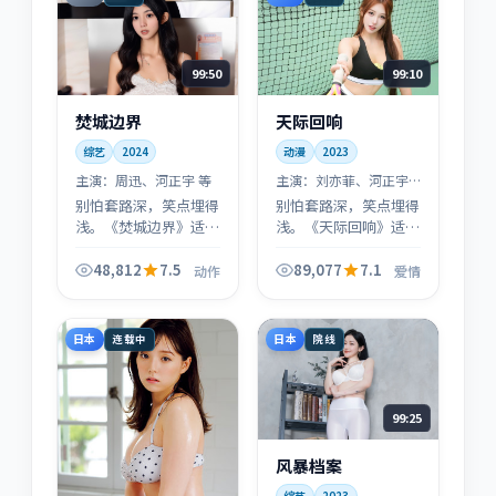
99:50
99:10
焚城边界
天际回响
综艺
2024
动漫
2023
主演：
周迅、河正宇 等
主演：
刘亦菲、河正宇
等
别怕套路深，笑点埋得
别怕套路深，笑点埋得
浅。《焚城边界》适合
浅。《天际回响》适合
下饭，也适合修补坏心
下饭，也适合修补坏心
情；当然，它也会在第
情；当然，它也会在第
48,812
7.5
89,077
7.1
动作
爱情
三幕突然认真起来——
三幕突然认真起来——
别掉以轻心。
别掉以轻心。
日本
日本
连载中
院线
99:25
风暴档案
综艺
2023