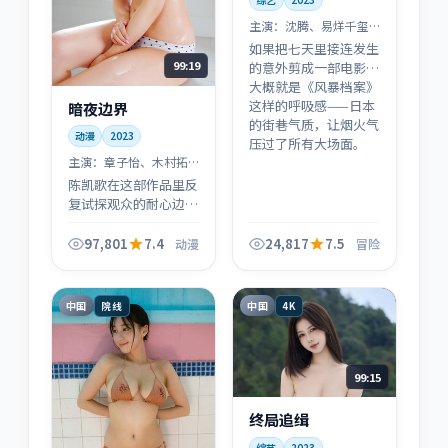
主演：
沈腾、易烊千玺
等
如果把七天里接连发生
99:19
的意外剪成一部电影，
大概就是《风暴档案》
这样的呼吸感——日本
暗夜边界
的街巷气质，让烟火气
动漫
2023
压过了所有大场面。
主演：
章子怡、木村拓
哉 等
陈凯歌在这部作品里反
复试探观众的耐心边
界：信息像碎玻璃一样
抛来，直到终场灯亮
97,801
7.4
24,817
7.5
动漫
冒险
起，你才会意识到每条
线都扣得上。
中国
中国
院线
4K
99:15
终局追缉
综艺
2023