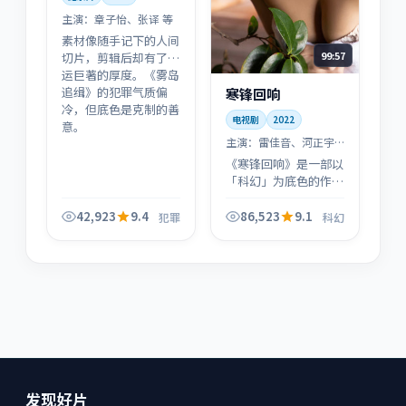
主演：
章子怡、张译 等
素材像随手记下的人间
99:57
切片，剪辑后却有了命
运巨著的厚度。《雾岛
追缉》的犯罪气质偏
寒锋回响
冷，但底色是克制的善
电视剧
2022
意。
主演：
雷佳音、河正宇
等
《寒锋回响》是一部以
「科幻」为底色的作
品：在2022年的叙事
坐标里，把普通人的选
42,923
9.4
86,523
9.1
犯罪
科幻
择与时代回声叠在一
起，节奏由缓入急，适
合静心追看。
发现好片