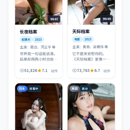
99:49
99:47
天际档案
长夜档案
电影
2023
纪录片
2023
主演：
黄渤、梁朝伟 等
主演：
周迅、河正宇 等
它不是来安慰你的。
世界观一句话能说清，
《天际档案》更像一次
后果却用两小时也收不
提醒：当系统失灵时，
干净：这是《长夜档
普通人还能守住哪一条
案》对动作题材的处理
51,826
7.1
73,763
6.7
动作
动作
底线？动作只是容器，
方式——轻设定，重代
伦理才是内核。
价。
日本
美国
连载中
高分