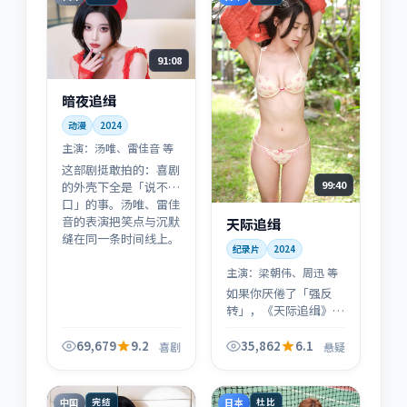
91:08
暗夜追缉
动漫
2024
主演：
汤唯、雷佳音 等
这部剧挺敢拍的：喜剧
99:40
的外壳下全是「说不出
口」的事。汤唯、雷佳
音的表演把笑点与沉默
天际追缉
缝在同一条时间线上。
纪录片
2024
主演：
梁朝伟、周迅 等
如果你厌倦了「强反
转」，《天际追缉》会
换另一种刺激：让角色
在悬疑框架里慢慢失重
69,679
9.2
35,862
6.1
喜剧
悬疑
——观众与角色同时失
去把握，再一起找回。
中国
日本
完结
杜比