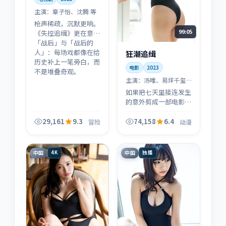
主演：
章子怡、沈腾 等
枪声稀疏，沉默更响。
99:05
《失控追缉》更在意
「战后」与「战后的
人」：每场戏都像在给
狂潮追缉
历史补上一笔旁白，而
电影
2023
不是堆叠奇观。
主演：
汤唯、易烊千玺
等
如果把七天里接连发生
的意外剪成一部电影，
大概就是《狂潮追缉》
这样的呼吸感——日本
29,161
9.3
74,158
6.4
冒险
动漫
的街巷气质，让烟火气
压过了所有大场面。
中国
中国
4K
独播