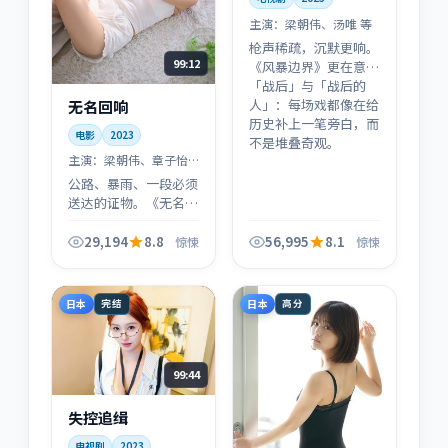
主演：
梁朝伟、汤唯 等
枪声稀疏，沉默更响。
99:12
《风暴边界》更在意
「战后」与「战后的
人」：每场戏都像在给
无名回响
历史补上一笔旁白，而
电影
2023
不是堆叠奇观。
主演：
梁朝伟、章子怡
等
公路、暴雨、一段必须
送达的证物。《无名回
响》用惊悚做引擎，用
人物关系做刹车：你会
29,194
8.8
56,995
8.1
惊悚
惊悚
在「赶路」里看见「赶
路的人」。
日本
日本
完结
高分
99:44
失控追缉
电视剧
2023