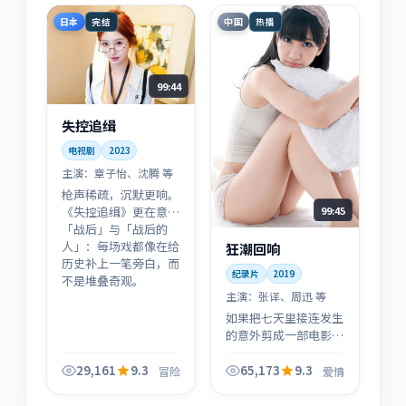
境。
日本
中国
完结
热播
99:44
失控追缉
电视剧
2023
主演：
章子怡、沈腾 等
枪声稀疏，沉默更响。
99:45
《失控追缉》更在意
「战后」与「战后的
人」：每场戏都像在给
狂潮回响
历史补上一笔旁白，而
纪录片
2019
不是堆叠奇观。
主演：
张译、周迅 等
如果把七天里接连发生
的意外剪成一部电影，
大概就是《狂潮回响》
这样的呼吸感——中国
29,161
9.3
65,173
9.3
冒险
爱情
大陆的街巷气质，让烟
火气压过了所有大场